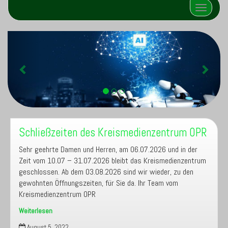
Schalte N
Z
W
u
e
r
i
ü
t
c
e
k
r
Schließzeiten des Kreismedienzentrum OPR
Sehr geehrte Damen und Herren, am 06.07.2026 und in der
Zeit vom 10.07 – 31.07.2026 bleibt das Kreismedienzentrum
geschlossen. Ab dem 03.08.2026 sind wir wieder, zu den
gewohnten Öffnungszeiten, für Sie da. Ihr Team vom
Kreismedienzentrum OPR
Weiterlesen
Schließzeiten
August 5, 2022